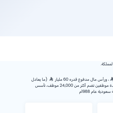
، ورأس مال مدفوع قدره 60 مليار
(ما يعادل
15.98 مليار دولار أمريكي)، وقاعدة موظفين تضم أكثر من 24,000 موظف، تأسس
ية عام 1988م