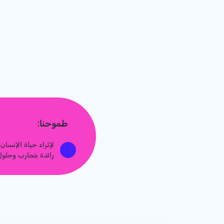
طموحنا:
لإثراء حياة الإنسا
رائدة بتجارب وحلو