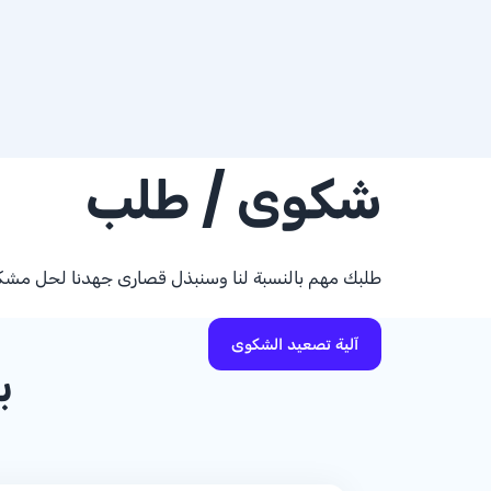
شكوى / طلب
طلبك مهم بالنسبة لنا وسنبذل قصارى جهدنا لحل مش
آلية تصعيد الشكوى
ب