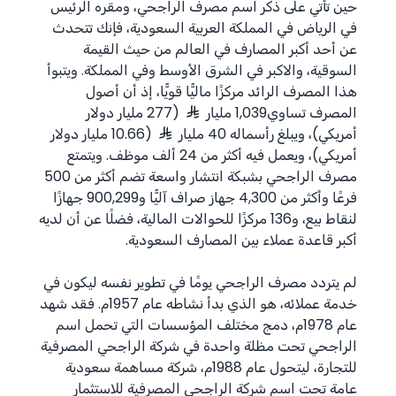
حين تأتي على ذكر اسم مصرف الراجحي، ومقره الرئيس
في الرياض في المملكة العربية السعودية، فإنك تتحدث
عن أحد أكبر المصارف في العالم من حيث القيمة
السوقية، والاكبر في الشرق الأوسط وفي المملكة. ويتبوأ
هذا المصرف الرائد مركزًا ماليًّا قويًّا، إذ أن أصول
المصرف تساوي1,039 مليار
(277 مليار دولار
أمريكي)، ويبلغ رأسماله 40 مليار
(10.66 مليار دولار
أمريكي)، ويعمل فيه أكثر من 24 ألف موظف. ويتمتع
مصرف الراجحي بشبكة انتشار واسعة تضم أكثر من 500
فرعًا وأكثر من 4,300 جهاز صراف آليًّا و900,299 جهازًا
لنقاط بيع، و136 مركزًا للحوالات المالية، فضلًا عن أن لديه
أكبر قاعدة عملاء بين المصارف السعودية.
لم يتردد مصرف الراجحي يومًا في تطوير نفسه ليكون في
خدمة عملائه، هو الذي بدأ نشاطه عام 1957م. فقد شهد
عام 1978م، دمج مختلف المؤسسات التي تحمل اسم
الراجحي تحت مظلة واحدة في شركة الراجحي المصرفية
للتجارة، ليتحول عام 1988م، شركة مساهمة سعودية
عامة تحت اسم شركة الراجحي المصرفية للاستثمار