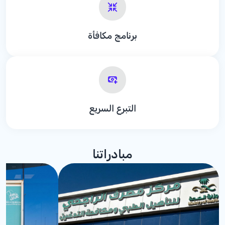
برنامج مكافأة
التبرع السريع
مبادراتنا