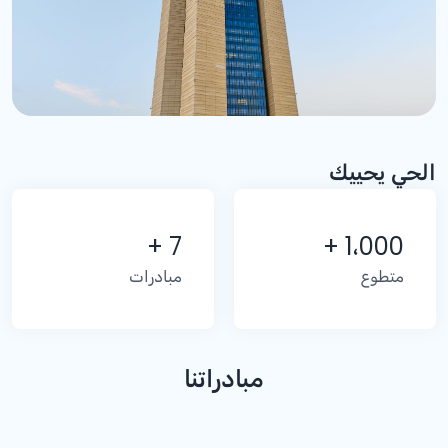
الحي يحييك
7 +
1،000 +
متطوع
مبادرات
مبادراتنا