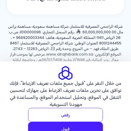
شركة الراجحي المصرفية للاستثمار، شركة مساهمة سعودية، مساهمة برأس
مال 60,000,000,000.00
، رقم السجل التجاري: 1010000096، ص.ب:
28 الرياض 11411 المملكة العربية السعودية، هاتف:
+ 966920003344
،
8001244455 العنوان الوطني: شركة الراجحي المصرفية للاستثمار، 8467
طريق الملك فهد – حي المروج، وحدة رقم (1)، الرياض 12263 – 2743،
الموقع الإلكتروني: www.alrajhibank.com.sa، مرخص لها بموجب قرار
معالي وزير المالية رقم 3/1698 وتاريخ 06/07/1408هـ ، وخاضعة لرقابة
وإشراف البنك المركزي السعودي.
سياسة ملفات تعريف الارتباط
سياسة الخصوصية
الأحكام والشروط
من خلال النقر على "قبول جميع ملفات تعريف الارتباط"، فإنك
توافق على تخزين ملفات تعريف الارتباط على جهازك لتحسين
حقوق الطبع والنشر ©2026 مصرف الراجحي.
التنقل في الموقع، وتحليل استخدام الموقع، والمساعدة في
جهودنا التسويقية.
رفض
قبول