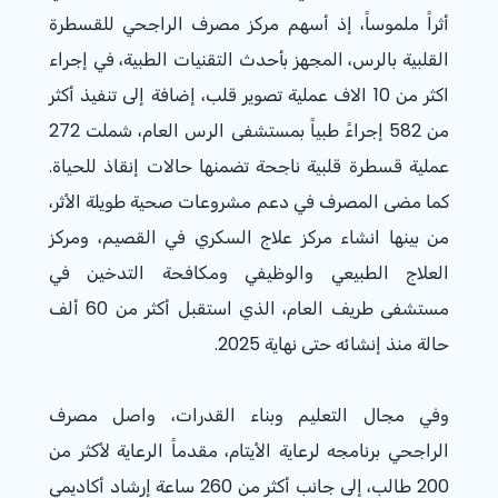
أثراً ملموساً، إذ أسهم مركز مصرف الراجحي للقسطرة
القلبية بالرس، المجهز بأحدث التقنيات الطبية، في إجراء
اكثر من 10 الا
ف
عملية تصوير قلب، إضافة إلى تنفيذ أكثر
من
582
إجراءً طبياً بمستشفى الرس العام، شملت
272
عملية قسطرة قلبية ناجحة
تضمنها حالات إنقاذ للحياة.
كما مضى المصرف في دعم مشروعات صحية طويلة الأثر،
من بينها
انشاء
مركز علاج السكري في القصيم، ومركز
العلاج الطبيعي والوظيفي ومكافحة التدخين في
مستشفى طريف العام، الذي استقبل أكثر من 60
ألف
حالة
منذ إنشائه حتى نهاية 2025
.
وفي مجال التعليم وبناء القدرات، واصل مصرف
الراجحي برنامجه لرعاية الأيتام، مقدماً الرعاية لأكثر من
200
طالب
، إلى جانب أكثر من
260
ساعة إرشاد أكاديمي