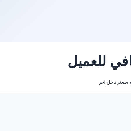
افي للعميل
هم مصدر دخل آخر