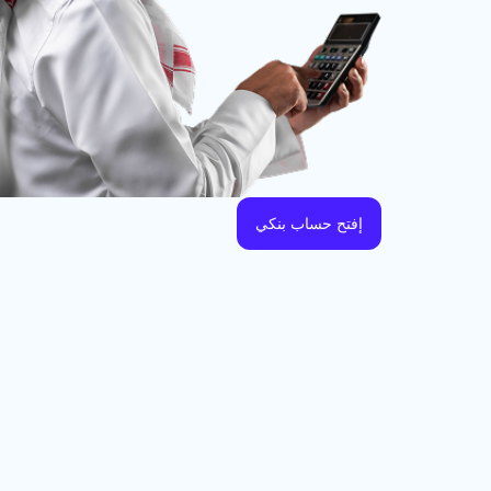
إفتح حساب بنكي