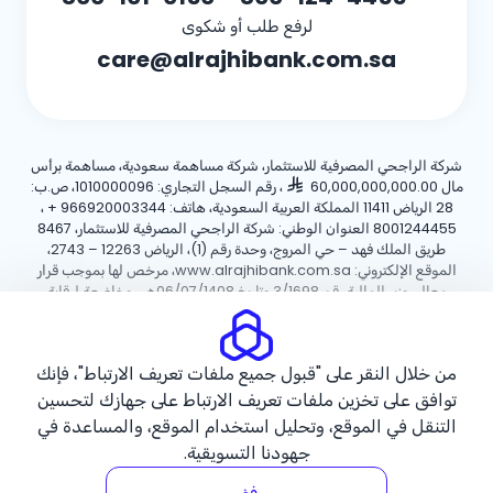
لرفع طلب أو شكوى
care@alrajhibank.com.sa
شركة الراجحي المصرفية للاستثمار، شركة مساهمة سعودية، مساهمة برأس
مال 60,000,000,000.00
، رقم السجل التجاري: 1010000096، ص.ب:
28 الرياض 11411 المملكة العربية السعودية، هاتف:
+ 966920003344
،
8001244455 العنوان الوطني: شركة الراجحي المصرفية للاستثمار، 8467
طريق الملك فهد – حي المروج، وحدة رقم (1)، الرياض 12263 – 2743،
الموقع الإلكتروني: www.alrajhibank.com.sa، مرخص لها بموجب قرار
معالي وزير المالية رقم 3/1698 وتاريخ 06/07/1408هـ ، وخاضعة لرقابة
وإشراف البنك المركزي السعودي.
سياسة ملفات تعريف الارتباط
سياسة الخصوصية
الأحكام والشروط
من خلال النقر على "قبول جميع ملفات تعريف الارتباط"، فإنك
توافق على تخزين ملفات تعريف الارتباط على جهازك لتحسين
حقوق الطبع والنشر ©2026 مصرف الراجحي.
التنقل في الموقع، وتحليل استخدام الموقع، والمساعدة في
جهودنا التسويقية.