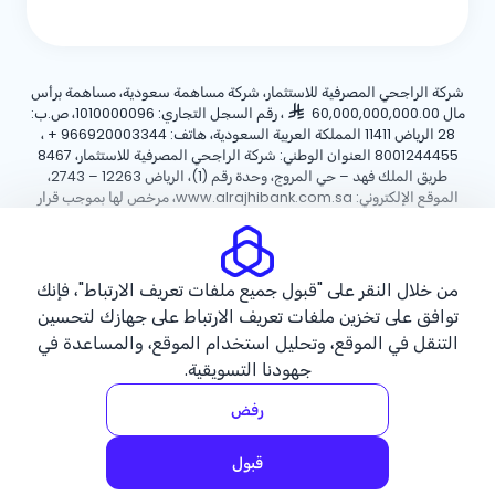
شركة الراجحي المصرفية للاستثمار، شركة مساهمة سعودية، مساهمة برأس
مال 60,000,000,000.00
، رقم السجل التجاري: 1010000096، ص.ب:
28 الرياض 11411 المملكة العربية السعودية، هاتف:
+ 966920003344
،
8001244455 العنوان الوطني: شركة الراجحي المصرفية للاستثمار، 8467
طريق الملك فهد – حي المروج، وحدة رقم (1)، الرياض 12263 – 2743،
الموقع الإلكتروني: www.alrajhibank.com.sa، مرخص لها بموجب قرار
معالي وزير المالية رقم 3/1698 وتاريخ 06/07/1408هـ ، وخاضعة لرقابة
وإشراف البنك المركزي السعودي.
من خلال النقر على "قبول جميع ملفات تعريف الارتباط"، فإنك
سياسة ملفات تعريف الارتباط
سياسة الخصوصية
الأحكام والشروط
توافق على تخزين ملفات تعريف الارتباط على جهازك لتحسين
التنقل في الموقع، وتحليل استخدام الموقع، والمساعدة في
حقوق الطبع والنشر ©2026 مصرف الراجحي.
جهودنا التسويقية.
رفض
قبول