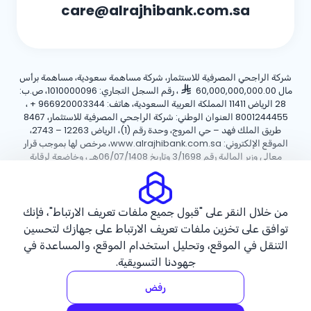
care@alrajhibank.com.sa
شركة الراجحي المصرفية للاستثمار، شركة مساهمة سعودية، مساهمة برأس
مال 60,000,000,000.00
، رقم السجل التجاري: 1010000096، ص.ب:
28 الرياض 11411 المملكة العربية السعودية، هاتف:
+ 966920003344
،
8001244455 العنوان الوطني: شركة الراجحي المصرفية للاستثمار، 8467
طريق الملك فهد – حي المروج، وحدة رقم (1)، الرياض 12263 – 2743،
الموقع الإلكتروني: www.alrajhibank.com.sa، مرخص لها بموجب قرار
معالي وزير المالية رقم 3/1698 وتاريخ 06/07/1408هـ ، وخاضعة لرقابة
وإشراف البنك المركزي السعودي.
سياسة ملفات تعريف الارتباط
سياسة الخصوصية
الأحكام والشروط
من خلال النقر على "قبول جميع ملفات تعريف الارتباط"، فإنك
توافق على تخزين ملفات تعريف الارتباط على جهازك لتحسين
حقوق الطبع والنشر ©2026 مصرف الراجحي.
التنقل في الموقع، وتحليل استخدام الموقع، والمساعدة في
جهودنا التسويقية.
رفض