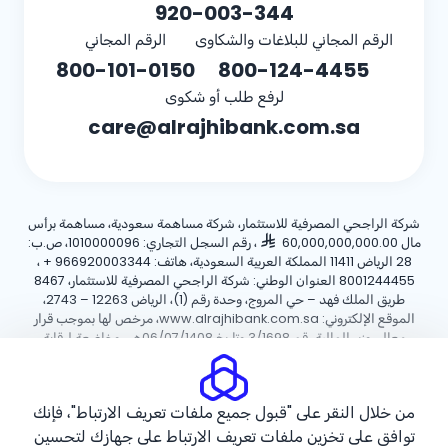
920-003-344
الرقم المجاني للبلاغات والشكاوى
الرقم المجاني
800-101-0150
800-124-4455
لرفع طلب أو شكوى
care@alrajhibank.com.sa
شركة الراجحي المصرفية للاستثمار، شركة مساهمة سعودية، مساهمة برأس
مال 60,000,000,000.00
، رقم السجل التجاري: 1010000096، ص.ب:
28 الرياض 11411 المملكة العربية السعودية، هاتف:
+ 966920003344
،
8001244455 العنوان الوطني: شركة الراجحي المصرفية للاستثمار، 8467
طريق الملك فهد – حي المروج، وحدة رقم (1)، الرياض 12263 – 2743،
الموقع الإلكتروني: www.alrajhibank.com.sa، مرخص لها بموجب قرار
معالي وزير المالية رقم 3/1698 وتاريخ 06/07/1408هـ ، وخاضعة لرقابة
وإشراف البنك المركزي السعودي.
سياسة ملفات تعريف الارتباط
سياسة الخصوصية
الأحكام والشروط
من خلال النقر على "قبول جميع ملفات تعريف الارتباط"، فإنك
توافق على تخزين ملفات تعريف الارتباط على جهازك لتحسين